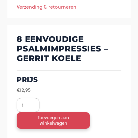
Verzending & retourneren
8 EENVOUDIGE
PSALMIMPRESSIES –
GERRIT KOELE
PRIJS
€
12,95
8
Eenvoudige
Toevoegen aan
Psalmimpressies
winkelwagen
-