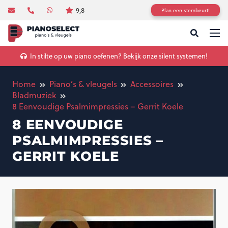
9,8
Plan een stembeurt!
In stilte op uw piano oefenen? Bekijk onze silent systemen!
Home
Piano’s & vleugels
Accessoires
Bladmuziek
8 Eenvoudige Psalmimpressies – Gerrit Koele
8 EENVOUDIGE
PSALMIMPRESSIES –
GERRIT KOELE