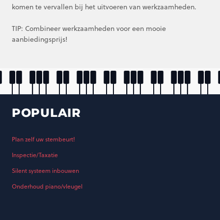
komen te vervallen bij het uitvoeren van werkzaamheden.
TIP: Combineer werkzaamheden voor een mooie
aanbiedingsprijs!
POPULAIR
Plan zelf uw stembeurt!
Inspectie/Taxatie
Silent systeem inbouwen
Onderhoud piano/vleugel