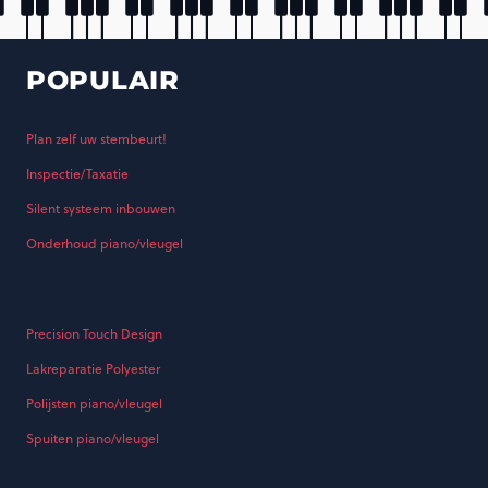
POPULAIR
Plan zelf uw stembeurt!
Inspectie/Taxatie
Silent systeem inbouwen
Onderhoud piano/vleugel
Precision Touch Design
Lakreparatie Polyester
Polijsten piano/vleugel
Spuiten piano/vleugel