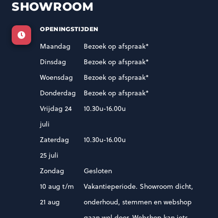
SHOWROOM
OPENINGSTIJDEN
Maandag
Bezoek op afspraak*
Dinsdag
Bezoek op afspraak*
Woensdag
Bezoek op afspraak*
Donderdag
Bezoek op afspraak*
Vrijdag 24
10.30u-16.00u
juli
Zaterdag
10.30u-16.00u
25 juli
Zondag
Gesloten
10 aug t/m
Vakantieperiode. Showroom dicht,
21 aug
onderhoud, stemmen en webshop
gaan wel door. Webshop kan iets