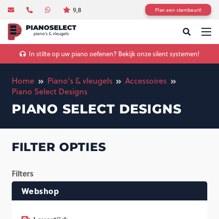
9,8
Plan een stembeurt!
In stilte op uw piano oefenen? Bekijk onze silent systemen!
Home
Piano’s & vleugels
Accessoires
Piano Select Designs
PIANO SELECT DESIGNS
FILTER OPTIES
Filters
Webshop