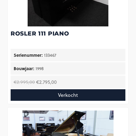
ROSLER 111 PIANO
Serienummer:
133467
Bouwjaar:
1998
Oorspronkelijke
Huidige
€
2.995,00
€
2.795,00
prijs
prijs
Verkocht
was:
is:
€2.995,00.
€2.795,00.