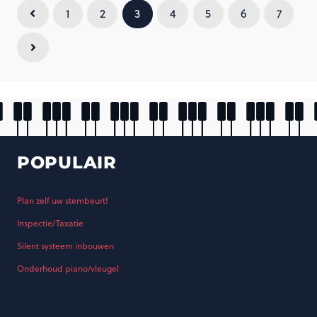
1
2
3
4
5
6
7
POPULAIR
Plan zelf uw stembeurt!
Inspectie/Taxatie
Silent systeem inbouwen
Onderhoud piano/vleugel