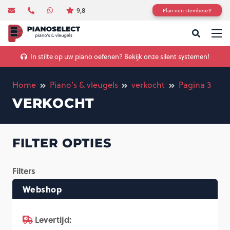
9,8
Plan een stembeurt!
In stilte op uw piano oefenen? Bekijk onze silent systemen!
Home
Piano’s & vleugels
verkocht
Pagina 3
VERKOCHT
FILTER OPTIES
Filters
Webshop
Levertijd: