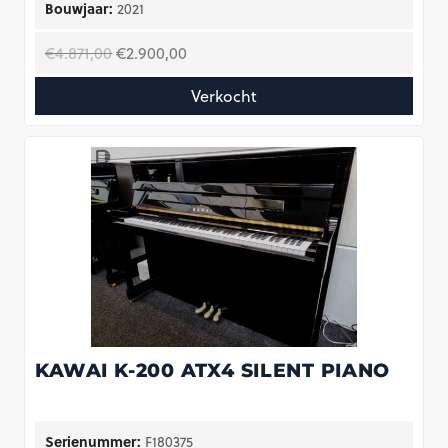
Bouwjaar:
2021
Oorspronkelijke
Huidige
€
4.871,00
€
2.900,00
prijs
prijs
Verkocht
was:
is:
€4.871,00.
€2.900,00.
KAWAI K-200 ATX4 SILENT PIANO
Serienummer:
F180375