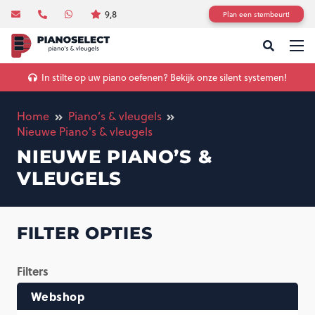
9,8
Plan een stembeurt!
In stilte op uw piano oefenen? Bekijk onze silent systemen!
Home
Piano’s & vleugels
Nieuwe Piano's & vleugels
NIEUWE PIANO’S &
VLEUGELS
FILTER OPTIES
Filters
Webshop