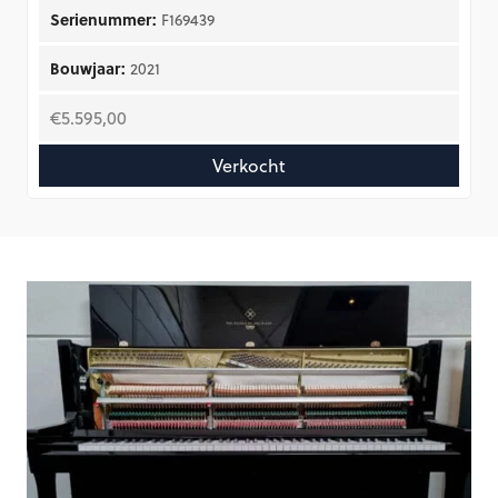
Serienummer:
F169439
Bouwjaar:
2021
€
5.595,00
Verkocht