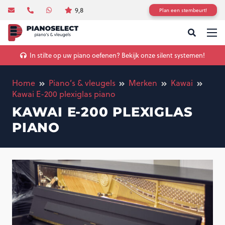
9,8
Plan een stembeurt!
In stilte op uw piano oefenen? Bekijk onze silent systemen!
Home
Piano’s & vleugels
Merken
Kawai
Kawai E-200 plexiglas piano
KAWAI E-200 PLEXIGLAS
PIANO