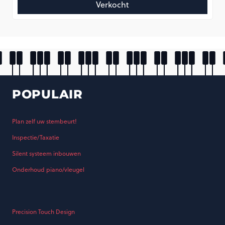
Verkocht
POPULAIR
Plan zelf uw stembeurt!
Inspectie/Taxatie
Silent systeem inbouwen
Onderhoud piano/vleugel
Precision Touch Design