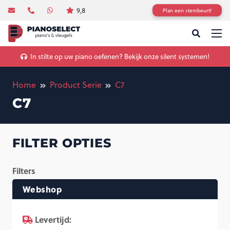
9,8
Plan een stembeurt!
In stilte op uw piano oefenen? Bekijk onze silent systemen!
Home
Product Serie
C7
C7
FILTER OPTIES
Filters
Webshop
Levertijd: