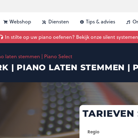
Webshop
Diensten
Tips & advies
On
uw piano | Advies, vergelijking & inbouw
In stilte op uw piano oefenen? Bekijk onze silent systemen
no laten stemmen | Piano Select
 | PIANO LATEN STEMMEN | 
TARIEVEN
Regio