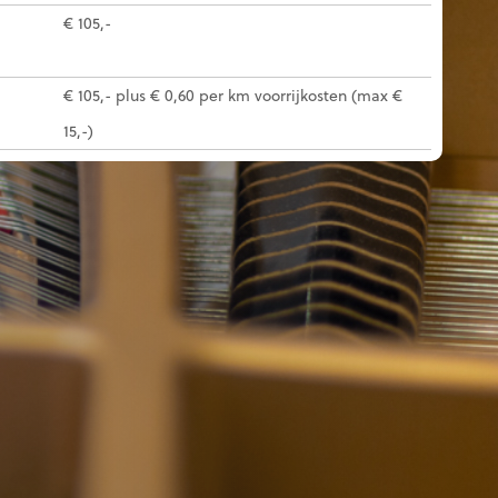
€ 105,-
€ 105,- plus € 0,60 per km voorrijkosten (max €
15,-)