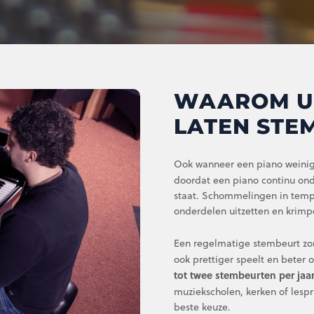
WAAROM U
LATEN STE
Ook wanneer een piano weinig
doordat een piano continu on
staat. Schommelingen in tempe
onderdelen uitzetten en krim
Een regelmatige stembeurt zorg
ook prettiger speelt en beter 
tot twee stembeurten per jaa
muziekscholen, kerken of lespr
beste keuze.