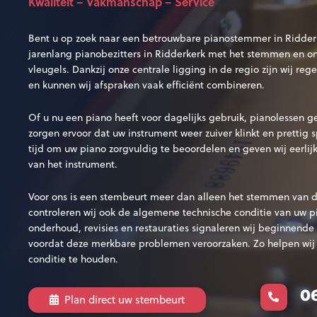
Kwaliteit – Vakmanschap – Service
Bent u op zoek naar een betrouwbare pianostemmer in Ridderk
jarenlang pianobezitters in Ridderkerk met het stemmen en o
vleugels. Dankzij onze centrale ligging in de regio zijn wij re
en kunnen wij afspraken vaak efficiënt combineren.
Of u nu een piano heeft voor dagelijks gebruik, pianolessen gee
zorgen ervoor dat uw instrument weer zuiver klinkt en prettig 
tijd om uw piano zorgvuldig te beoordelen en geven wij eerlijk
van het instrument.
Voor ons is een stembeurt meer dan alleen het stemmen van d
controleren wij ook de algemene technische conditie van uw p
onderhoud, revisies en restauraties signaleren wij beginnende s
voordat deze merkbare problemen veroorzaken. Zo helpen wij 
conditie te houden.
0
Plan direct uw stembeurt