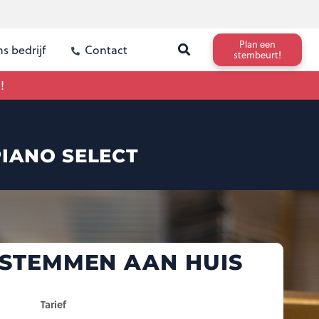
Plan een
s bedrijf
Contact
stembeurt!
!
PIANO SELECT
 STEMMEN AAN HUIS
Tarief