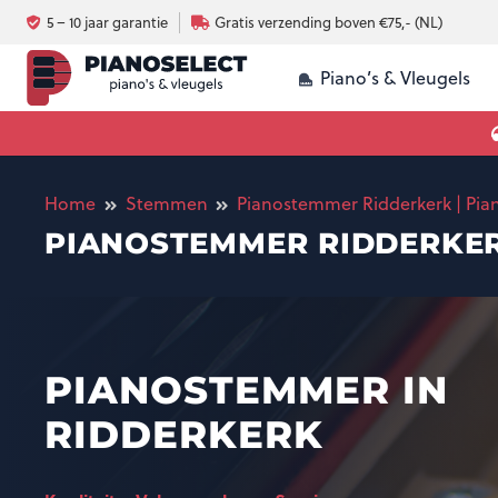
5 – 10 jaar garantie
Gratis verzending boven €75,- (NL)
Piano’s & Vleugels
Luchtvochtigheid en omgeving piano
Silent systeem voor 
Akoestische piano vs digitale piano
Home
Stemmen
Pianostemmer Ridderkerk | Pia
PIANOSTEMMER RIDDERKERK
PIANOSTEMMER IN
RIDDERKERK