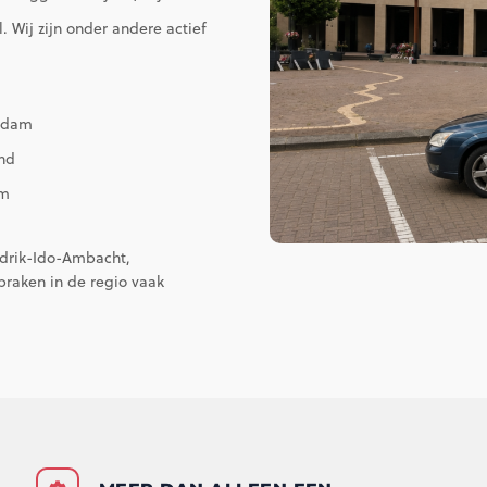
 Wij zijn onder andere actief
ndam
nd
um
ndrik-Ido-Ambacht,
praken in de regio vaak