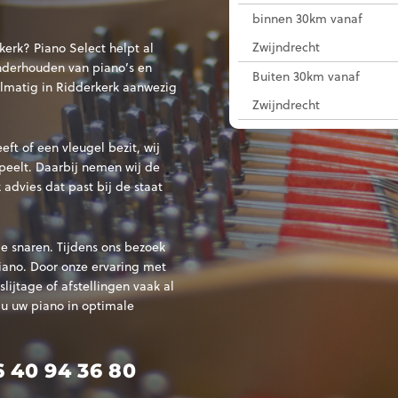
binnen 30km vanaf
Zwijndrecht
erk? Piano Select helpt al
nderhouden van piano’s en
Buiten 30km vanaf
gelmatig in Ridderkerk aanwezig
Zwijndrecht
ft of een vleugel bezit, wij
speelt. Daarbij nemen wij de
 advies dat past bij de staat
e snaren. Tijdens ons bezoek
iano. Door onze ervaring met
lijtage of afstellingen vaak al
u uw piano in optimale
6 40 94 36 80