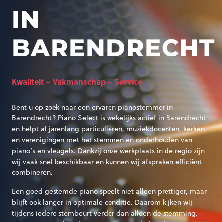
IN
BARENDRECHT
Kwaliteit – Vakmanschap – Service
Bent u op zoek naar een ervaren pianostemmer in
Barendrecht? Piano Select is wekelijks actief in Barendrecht
en helpt al jarenlang particulieren, muziekdocenten, kerken
en verenigingen met het stemmen en onderhouden van
piano’s en vleugels. Dankzij onze werkplaats in de regio zijn
wij vaak snel beschikbaar en kunnen wij afspraken efficiënt
combineren.
Een goed gestemde piano speelt niet alleen prettiger, maar
blijft ook langer in optimale conditie. Daarom kijken wij
tijdens iedere stembeurt verder dan alleen de stemming.