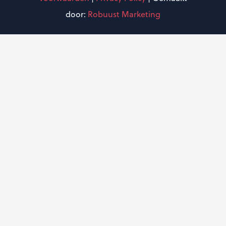
door:
Robuust Marketing
w
e