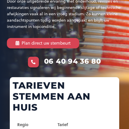
Door onze uitgebreide ervaring met onderhoud, revisies en
restauraties signaleren wij beginnende slijtage of technische
afwijkingen vaak al in een vroeg stadium. Zo kunnen kleine
aandachtspunten tijdig worden aangepakt en blijft uw
instrument in topconditie.
Plan direct uw stembeurt
06 40 94 36 80
TARIEVEN
STEMMEN AAN
HUIS
Regio
Tarief