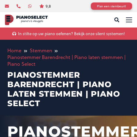
9,8
Plan een stembeurt!
In stilte op uw piano oefenen? Bekijk onze silent systemen!
Home
Stemmen
Pianostemmer Barendrecht | Piano laten stemmen |
Piano Select
PIANOSTEMMER
BARENDRECHT | PIANO
LATEN STEMMEN | PIANO
SELECT
PIANOSTEMME