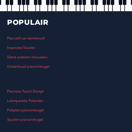
POPULAIR
Plan zelf uw stembeurt!
Inspectie/Taxatie
Silent systeem inbouwen
Onderhoud piano/vleugel
Precision Touch Design
Lakreparatie Polyester
Polijsten piano/vleugel
Spuiten piano/vleugel