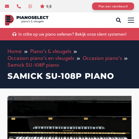
9,8
Plan een stembeurt!
In stilte op uw piano oefenen? Bekijk onze silent systemen!
Home
Piano’s & vleugels
Occasion piano's en vleugels
Occasion piano's
Samick SU-108P piano
SAMICK SU-108P PIANO