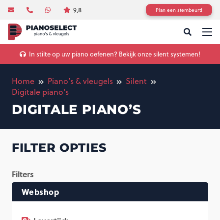
9,8
Plan een stembeurt!
In stilte op uw piano oefenen? Bekijk onze silent systemen!
Home
Piano’s & vleugels
Silent
Digitale piano's
DIGITALE PIANO’S
FILTER OPTIES
Filters
Webshop