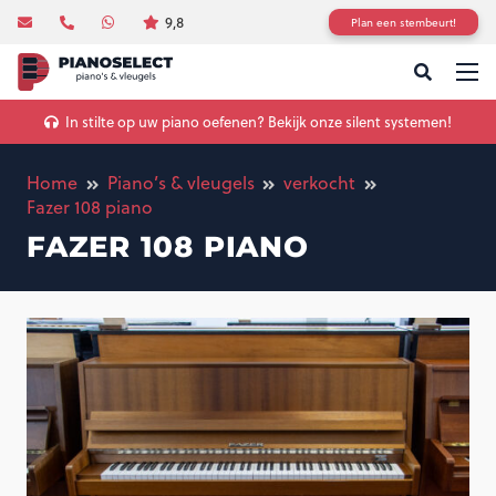
9,8
Plan een stembeurt!
In stilte op uw piano oefenen? Bekijk onze silent systemen!
Home
Piano’s & vleugels
verkocht
Fazer 108 piano
FAZER 108 PIANO