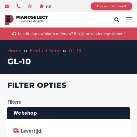
9,8
Plan een stembeurt!
In stilte op uw piano oefenen? Bekijk onze silent systemen!
Home
Product Serie
GL-10
GL-10
FILTER OPTIES
Filters
Webshop
Levertijd: