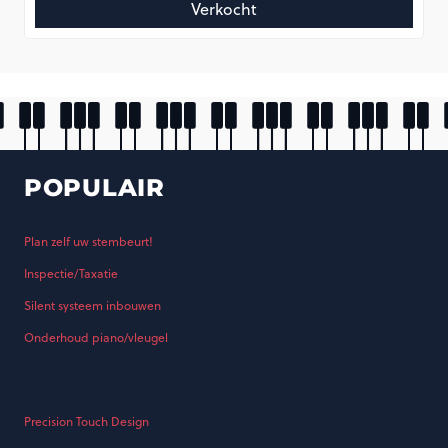
Verkocht
POPULAIR
Plan zelf uw stembeurt!
Inspectie/Taxatie
Silent systeem inbouwen
Onderhoud piano/vleugel
Precision Touch Design