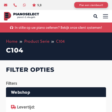
9,8
Plan een stembeurt!
In stilte op uw piano oefenen? Bekijk onze silent systemen!
Home
Product Serie
C104
C104
FILTER OPTIES
Filters
Webshop
Levertijd: