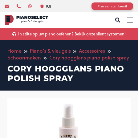
9,8
Plan een stembeurt!
In stilte op uw piano oefenen? Bekijk onze silent systemen!
Home
Piano’s & vleugels
Accessoires
Schoonmaken
Cory hoogglans piano polish spray
CORY HOOGGLANS PIANO
POLISH SPRAY