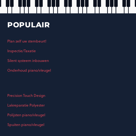
POPULAIR
Plan zelf uw stembeurt!
Inspectie/Taxatie
Silent systeem inbouwen
Onderhoud piano/vleugel
Precision Touch Design
Lakreparatie Polyester
Polijsten piano/vleugel
Spuiten piano/vleugel