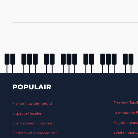
POPULAIR
Precision Touc
Plan zelf uw stembeurt!
Lakreparatie P
Inspectie/Taxatie
Polijsten pian
Silent systeem inbouwen
Spuiten piano
Onderhoud piano/vleugel