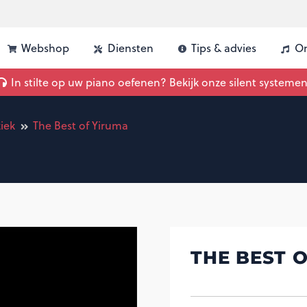
Webshop
Diensten
Tips & advies
On
uw piano | Advies, vergelijking & inbouw
In stilte op uw piano oefenen? Bekijk onze silent systemen
iek
The Best of Yiruma
THE BEST 