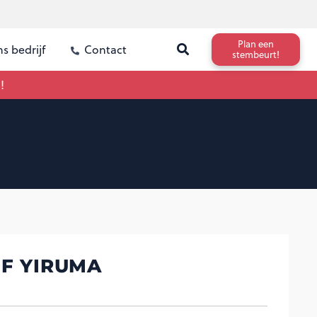
Plan een
s bedrijf
Contact
stembeurt!
!
OF YIRUMA