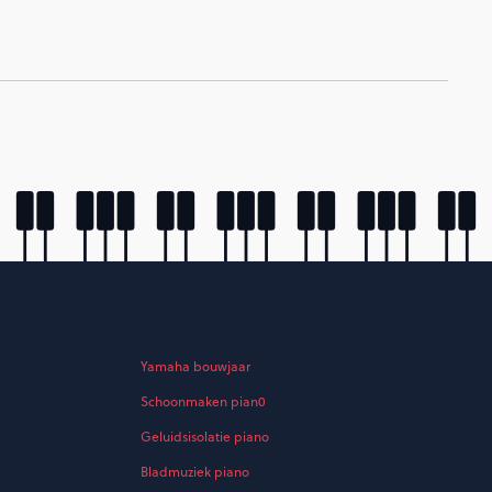
Yamaha bouwjaar
Schoonmaken pian0
Geluidsisolatie piano
Bladmuziek piano