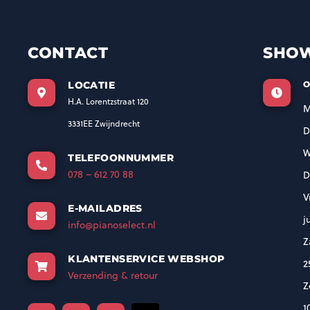
CONTACT
SHO
LOCATIE
O
H.A. Lorentzstraat 120
M
3331EE Zwijndrecht
D
W
TELEFOONNUMMER
078 – 612 70 88
D
V
E-MAILADRES
j
info@pianoselect.nl
Z
KLANTENSERVICE WEBSHOP
2
Verzending & retour
Z
1