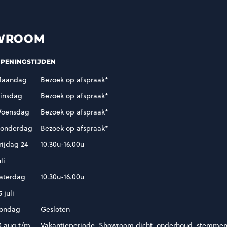
WROOM
PENINGSTIJDEN
aandag
Bezoek op afspraak*
insdag
Bezoek op afspraak*
oensdag
Bezoek op afspraak*
onderdag
Bezoek op afspraak*
rijdag 24
10.30u-16.00u
uli
aterdag
10.30u-16.00u
5 juli
ondag
Gesloten
0 aug t/m
Vakantieperiode. Showroom dicht, onderhoud, stemmen