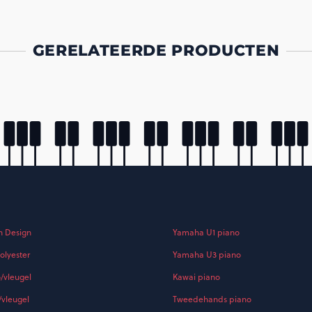
GERELATEERDE PRODUCTEN
h Design
Yamaha U1 piano
olyester
Yamaha U3 piano
o/vleugel
Kawai piano
/vleugel
Tweedehands piano