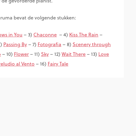
 de gevorderde pianist.
Yiruma bevat de volgende stukken:
lows in You
– 3)
Chaconne
– 4)
Kiss The Rain
–
6)
Passing By
– 7)
Fotografia
– 8)
Scenery through
o
– 10)
Flower
– 11)
Sky
– 12)
Wait There
– 13)
Love
reludio al Vento
– 16)
Fairy Tale