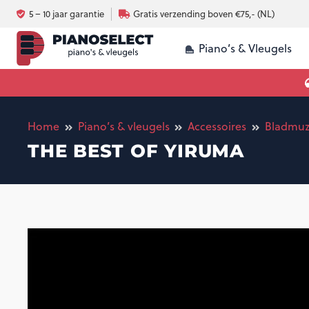
5 – 10 jaar garantie
Gratis verzending boven €75,- (NL)
Piano’s & Vleugels
Luchtvochtigheid en omgeving piano
Silent systeem voor 
Akoestische piano vs digitale piano
Home
Piano’s & vleugels
Accessoires
Bladmuz
THE BEST OF YIRUMA