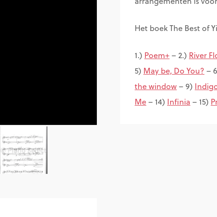
arrangementen is voor
Het boek The Best of 
1.)
Poem+
– 2.)
River F
5)
May be, Do You?
– 
the window
– 9)
Indig
Me
– 14)
Infinia
– 15)
P