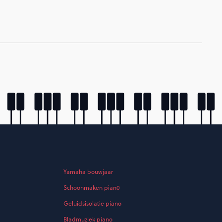
Yamaha bouwjaar
Schoonmaken pian0
Geluidsisolatie piano
Bladmuziek piano