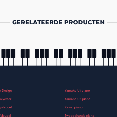
GERELATEERDE PRODUCTEN
h Design
Yamaha U1 piano
olyester
Yamaha U3 piano
o/vleugel
Kawai piano
/vleugel
Tweedehands piano