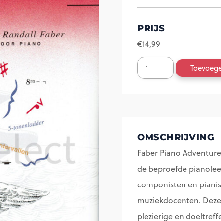
PRIJS
€
14,99
Piano
Toevoeg
Adventures
Lesboek
deel
2
OMSCHRIJVING
aantal
Faber Piano Adventures
de beproefde pianolee
componisten en pianis
muziekdocenten. Deze
plezierige en doeltref