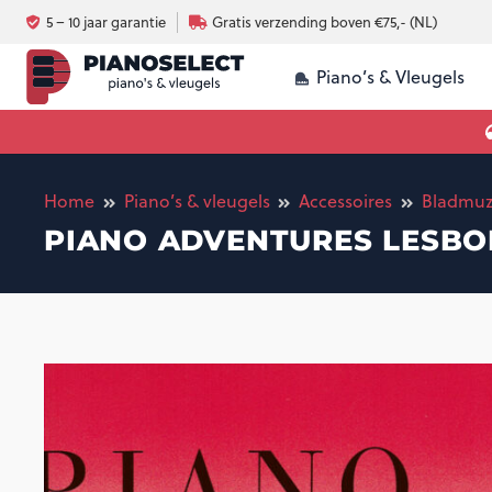
5 – 10 jaar garantie
Gratis verzending boven €75,- (NL)
Piano’s & Vleugels
Luchtvochtigheid en omgeving piano
Silent systeem voor 
Akoestische piano vs digitale piano
Home
Piano’s & vleugels
Accessoires
Bladmuz
PIANO ADVENTURES LESBO