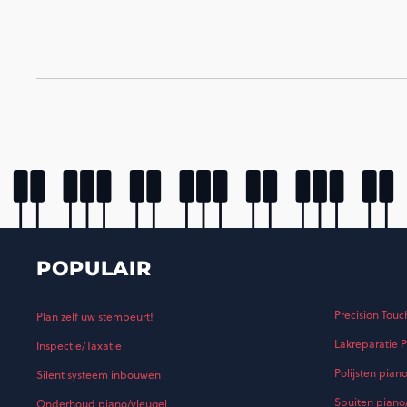
POPULAIR
Precision Touc
Plan zelf uw stembeurt!
Lakreparatie P
Inspectie/Taxatie
Polijsten pian
Silent systeem inbouwen
Spuiten piano
Onderhoud piano/vleugel