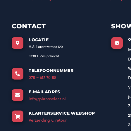
CONTACT
SHO
LOCATIE
O
H.A. Lorentzstraat 120
M
3331EE Zwijndrecht
D
W
TELEFOONNUMMER
078 – 612 70 88
D
V
E-MAILADRES
j
info@pianoselect.nl
Z
KLANTENSERVICE WEBSHOP
2
Verzending & retour
Z