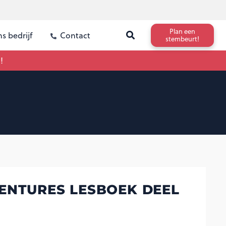
Plan een
s bedrijf
Contact
stembeurt!
!
ENTURES LESBOEK DEEL