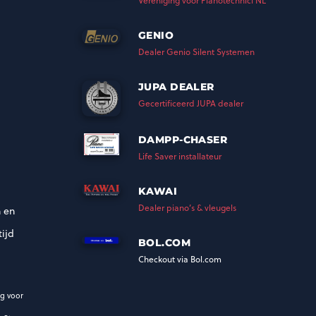
Vereniging voor Pianotechnici NL
GENIO
Dealer Genio Silent Systemen
JUPA DEALER
Gecertificeerd JUPA dealer
DAMPP-CHASER
Life Saver installateur
KAWAI
Dealer piano’s & vleugels
 en
ijd
BOL.COM
Checkout via Bol.com
ig voor