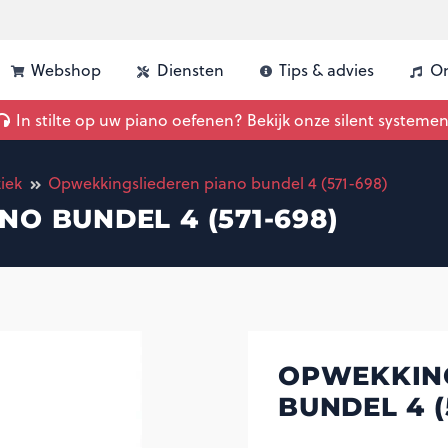
Webshop
Diensten
Tips & advies
On
uw piano | Advies, vergelijking & inbouw
In stilte op uw piano oefenen? Bekijk onze silent systemen
iek
Opwekkingsliederen piano bundel 4 (571-698)
O BUNDEL 4 (571-698)
OPWEKKING
BUNDEL 4 (