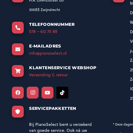
H.A. Lorentzstraat 120
M
3331EE Zwijndrecht
D
W
TELEFOONNUMMER
078 – 612 70 88
D
V
E-MAILADRES
j
info@pianoselect.nl
Z
KLANTENSERVICE WEBSHOP
2
Verzending & retour
Z
1
2
SERVICEPAKKETTEN
Bij PianoSelect bent u verzekerd
* Deze dagen
van goede service. Ook ná uw