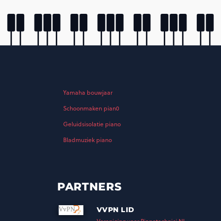
Yamaha bouwjaar
Schoonmaken pian0
Geluidsisolatie piano
Bladmuziek piano
PARTNERS
VVPN LID