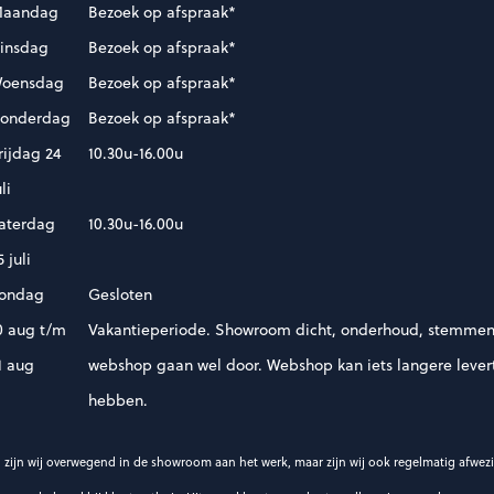
aandag
Bezoek op afspraak*
insdag
Bezoek op afspraak*
oensdag
Bezoek op afspraak*
onderdag
Bezoek op afspraak*
rijdag 24
10.30u-16.00u
uli
aterdag
10.30u-16.00u
5 juli
ondag
Gesloten
0 aug t/m
Vakantieperiode. Showroom dicht, onderhoud, stemmen
1 aug
webshop gaan wel door. Webshop kan iets langere levert
hebben.
 zijn wij overwegend in de showroom aan het werk, maar zijn wij ook regelmatig afwez