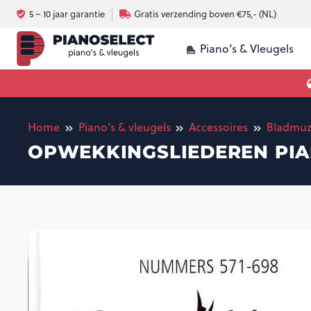
5 – 10 jaar garantie
Gratis verzending boven €75,- (NL)
Piano’s & Vleugels
Luchtvochtigheid en omgeving piano
Silent systeem voor 
Akoestische piano vs digitale piano
Home
Piano’s & vleugels
Accessoires
Bladmuz
OPWEKKINGSLIEDEREN PIAN