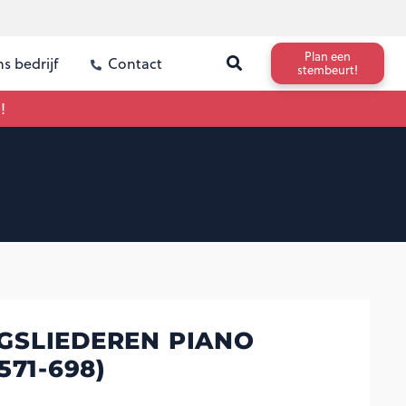
Plan een
s bedrijf
Contact
stembeurt!
!
SLIEDEREN PIANO
571-698)