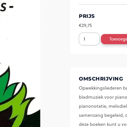
PRIJS
€
29,75
Opwekkingsliederen
Toevoeg
piano
bundel
4
(571-
OMSCHRIJVING
698)
Opwekkingsliederen bu
aantal
bladmuziek voor piano,
pianonotatie, melodie
samenzang begeleid, o
deze boeken kunt u vo