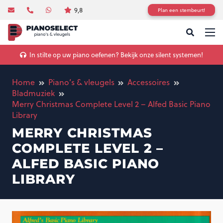
9,8
Plan een stembeurt!
In stilte op uw piano oefenen? Bekijk onze silent systemen!
Home
Piano’s & vleugels
Accessoires
Bladmuziek
Merry Christmas Complete Level 2 – Alfed Basic Piano
Library
MERRY CHRISTMAS
COMPLETE LEVEL 2 –
ALFED BASIC PIANO
LIBRARY