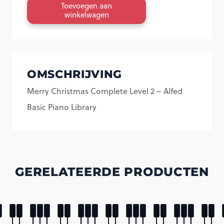
Toevoegen aan
Complete
winkelwagen
Level
2
-
OMSCHRIJVING
Alfed
Merry Christmas Complete Level 2 – Alfed
Basic
Basic Piano Library
Piano
Library
aantal
GERELATEERDE PRODUCTEN