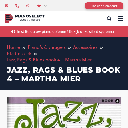
9,8
Plan een stembeurt!
In stilte op uw piano oefenen? Bekijk onze silent systemen!
Home
Piano’s & vleugels
Accessoires
Bladmuziek
Jazz, Rags & Blues book 4 – Martha Mier
JAZZ, RAGS & BLUES BOOK
4 – MARTHA MIER