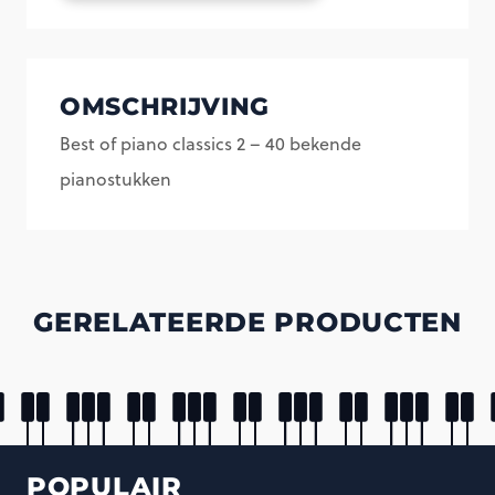
classics
2
-
OMSCHRIJVING
40
Best of piano classics 2 – 40 bekende
bekende
pianostukken
pianostukken
aantal
GERELATEERDE PRODUCTEN
POPULAIR