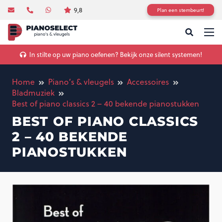
9,8
Plan een stembeurt!
In stilte op uw piano oefenen? Bekijk onze silent systemen!
Home
Piano’s & vleugels
Accessoires
Bladmuziek
Best of piano classics 2 – 40 bekende pianostukken
BEST OF PIANO CLASSICS
2 – 40 BEKENDE
PIANOSTUKKEN