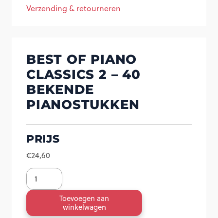
Verzending & retourneren
BEST OF PIANO
CLASSICS 2 – 40
BEKENDE
PIANOSTUKKEN
PRIJS
€
24,60
Best
of
Toevoegen aan
piano
winkelwagen