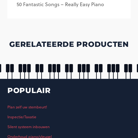
50 Fantastic Songs – Really Easy Piano
aantal
GERELATEERDE PRODUCTEN
POPULAIR
Plan zelf uw stembeurt!
Inspectie/Taxatie
Silent systeem inbouwen
Onderhoud piano/vleugel