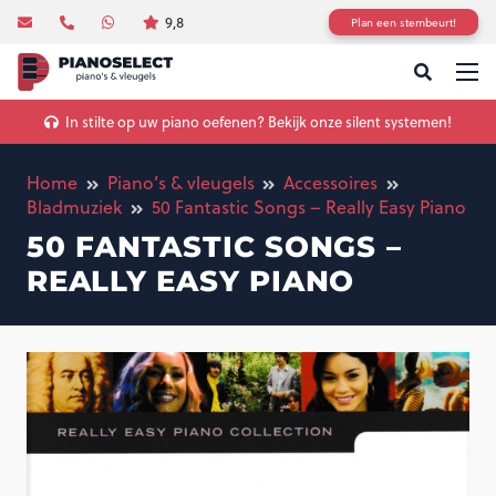
9,8
Plan een stembeurt!
In stilte op uw piano oefenen? Bekijk onze silent systemen!
Home
Piano’s & vleugels
Accessoires
Bladmuziek
50 Fantastic Songs – Really Easy Piano
50 FANTASTIC SONGS –
REALLY EASY PIANO