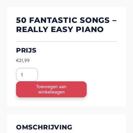
50 FANTASTIC SONGS –
REALLY EASY PIANO
PRIJS
€
21,99
50
Fantastic
Toevoegen aan
Songs
winkelwagen
-
Really
Easy
OMSCHRIJVING
Piano