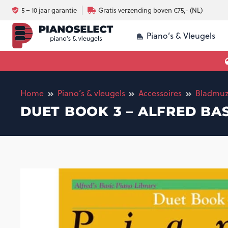
5 – 10 jaar garantie
Gratis verzending boven €75,- (NL)
Piano’s & Vleugels
Luchtvochtigheid en omgeving piano
Silent systeem voor 
Akoestische piano vs digitale piano
Home
Piano’s & vleugels
Accessoires
Bladmuz
DUET BOOK 3 – ALFRED BA