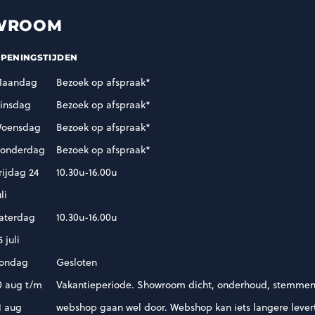
WROOM
PENINGSTIJDEN
aandag
Bezoek op afspraak*
insdag
Bezoek op afspraak*
oensdag
Bezoek op afspraak*
onderdag
Bezoek op afspraak*
rijdag 24
10.30u-16.00u
uli
aterdag
10.30u-16.00u
5 juli
ondag
Gesloten
0 aug t/m
Vakantieperiode. Showroom dicht, onderhoud, stemmen
1 aug
webshop gaan wel door. Webshop kan iets langere levert