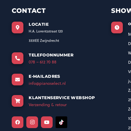
CONTACT
SHO
LOCATIE
O
H.A. Lorentzstraat 120
M
3331EE Zwijndrecht
D
W
TELEFOONNUMMER
078 – 612 70 88
D
V
E-MAILADRES
j
info@pianoselect.nl
Z
KLANTENSERVICE WEBSHOP
2
Verzending & retour
Z
1
2