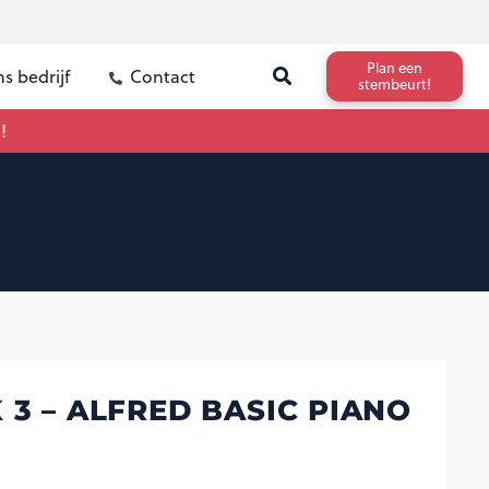
Plan een
s bedrijf
Contact
stembeurt!
!
 3 – ALFRED BASIC PIANO