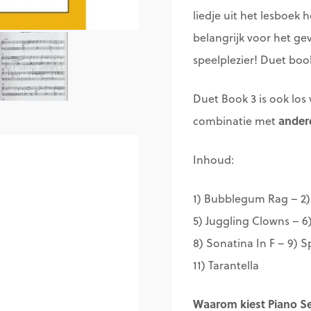
liedje uit het lesboek
belangrijk voor het g
speelplezier! Duet book
Duet Book 3 is ook los 
ander
combinatie met
Inhoud:
1) Bubblegum Rag – 2)
5) Juggling Clowns – 6
8) Sonatina In F – 9) 
11) Tarantella
Waarom kiest Piano Sel