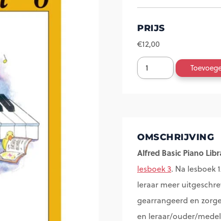
PRIJS
€
12,00
Duet
Toevoeg
book
3
-
Alfred
OMSCHRIJVING
Basic
Alfred Basic Piano Lib
Piano
lesboek 3
. Na lesboek 
Library
leraar meer uitgeschre
aantal
gearrangeerd en zorge
en leraar/ouder/medele