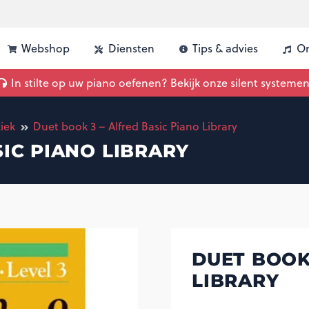
Webshop
Diensten
Tips & advies
On
uw piano | Advies, vergelijking & inbouw
In stilte op uw piano oefenen? Bekijk onze silent systemen
iek
Duet book 3 – Alfred Basic Piano Library
SIC PIANO LIBRARY
DUET BOOK
LIBRARY