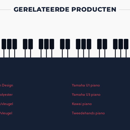
GERELATEERDE PRODUCTEN
h Design
Yamaha U1 piano
olyester
Yamaha U3 piano
o/vleugel
Kawai piano
/vleugel
Tweedehands piano