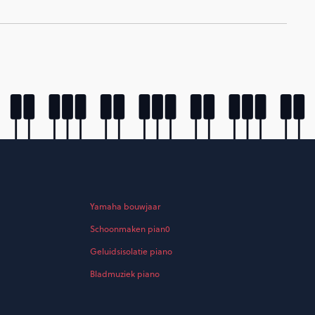
Yamaha bouwjaar
Schoonmaken pian0
Geluidsisolatie piano
Bladmuziek piano