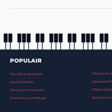
POPULAIR
Precision Touc
Plan zelf uw stembeurt!
Lakreparatie P
Inspectie/Taxatie
Polijsten pian
Silent systeem inbouwen
Spuiten piano
Onderhoud piano/vleugel